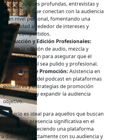
conversaciones profundas, entrevistas y
discusiones que conectan con la audiencia
a un nivel personal, fomentando una
comunidad alrededor de intereses y
temas compartidos.
Producción y Edición Profesionales:
Incluye la edición de audio, mezcla y
postproducción para asegurar que el
contenido final sea pulido y profesional.
Distribución y Promoción:
Asistencia en
la publicación del podcast en plataformas
populares y estrategias de promoción
para alcanzar y expandir la audiencia
objetivo.
te servicio es ideal para aquellos que buscan
tablecer una presencia significativa en el
pacio digital, ofreciendo una plataforma
ra dialogar directamente con su audiencia y