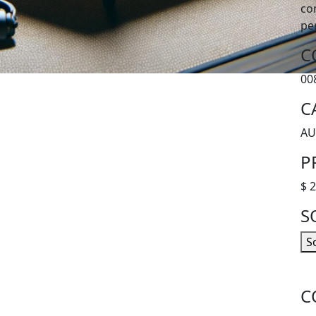
co
pe
C
00
C
AU
P
$ 
S
So
C