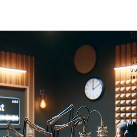
D
El
pa
su
tr
ser