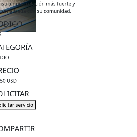
nstruir una relación más fuerte y
rsonalizada con su comunidad.
ODIGO
8
ATEGORÍA
DIO
RECIO
250 USD
OLICITAR
licitar servicio
OMPARTIR