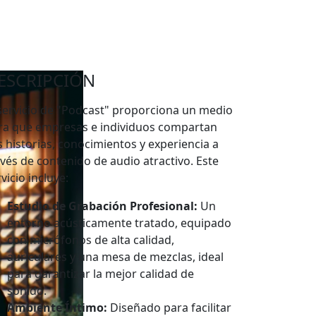
ESCRIPCIÓN
 servicio de "Podcast" proporciona un medio
ra que empresas e individuos compartan
s historias, conocimientos y experiencia a
avés de contenido de audio atractivo. Este
vicio incluye:
Estudio de Grabación Profesional:
Un
entorno acústicamente tratado, equipado
con micrófonos de alta calidad,
auriculares y una mesa de mezclas, ideal
para garantizar la mejor calidad de
sonido.
Ambiente Íntimo:
Diseñado para facilitar