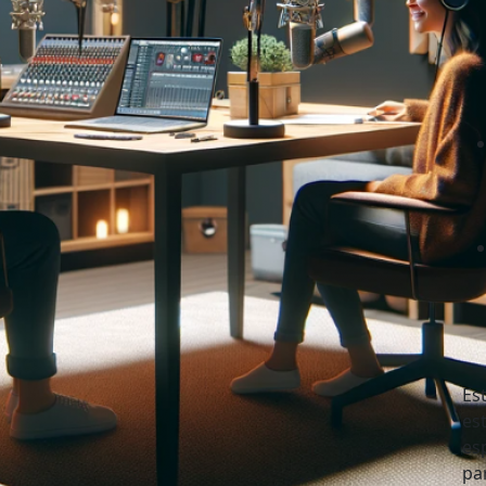
Es
es
es
pa